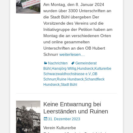
am
Am Montag, den 8. Januar 2024
wurden über 3300 Unterschriften an
die Stadt Bühl übergeben Der
Vorsitzende des Vereins und die
Initiativgruppe der Petition haben am
Montag die an verschiedenen Orten
und online gesammelten
Unterschriften an den OB Hubert
Schnurr
weiterlesen…
Kategorien
Nachrichten
Schlagworte
Gemeinderat
Bühl
,
Hansjörg Willig
,
Hundseck
,
Kulturerbe
Schwarzwaldhochstrasse e.V.
,
OB
Schnurr
,
Ruine Hundseck
,
Schandfleck
Hundseck
,
Stadt Bühl
Keine Entwarnung bei
Leerständen und Ruinen
Veröffentlicht
31. Dezember 2023
am
Verein Kulturerbe