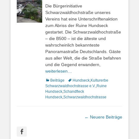
am
Die Bürgerinitiative
Schwarzwaldhochstraße unseres
Vereins hat eine Unterschriftenaktion
zum Abriss der Ruine Hundseck
gestartet. Die Schwarzwaldhochstraße
– die B500 – ist die älteste und
wahrscheinlich bekannteste
Panoramastraße Deutschlands. Gäste
aus aller Welt, die die Straße befahren
und die Gegend erwandern,
weiterlesen…
Kategorien
Beiträge
Schlagworte
Hundseck
,
Kulturerbe
Schwarzwaldhochstrasse e.V.
,
Ruine
Hundseck
,
Schandfleck
Hundseck
,
Schwarzwaldhochstrasse
Beitrags-
←
Neuere Beiträge
Navigation
Facebook