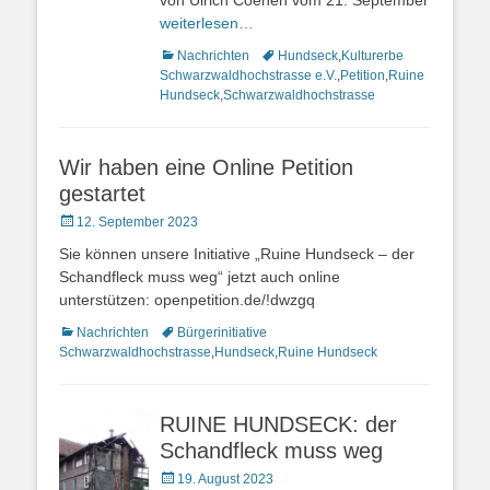
von Ulrich Coenen vom 21. September
weiterlesen…
Kategorien
Nachrichten
Schlagworte
Hundseck
,
Kulturerbe
Schwarzwaldhochstrasse e.V.
,
Petition
,
Ruine
Hundseck
,
Schwarzwaldhochstrasse
Wir haben eine Online Petition
gestartet
Veröffentlicht
12. September 2023
am
Sie können unsere Initiative „Ruine Hundseck – der
Schandfleck muss weg“ jetzt auch online
unterstützen: openpetition.de/!dwzgq
Kategorien
Nachrichten
Schlagworte
Bürgerinitiative
Schwarzwaldhochstrasse
,
Hundseck
,
Ruine Hundseck
RUINE HUNDSECK: der
Schandfleck muss weg
Veröffentlicht
19. August 2023