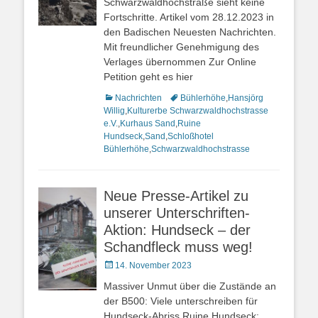
Schwarzwaldhochstraße sieht keine
Fortschritte. Artikel vom 28.12.2023 in
den Badischen Neuesten Nachrichten.
Mit freundlicher Genehmigung des
Verlages übernommen Zur Online
Petition geht es hier
Kategorien
Nachrichten
Schlagworte
Bühlerhöhe
,
Hansjörg
Willig
,
Kulturerbe Schwarzwaldhochstrasse
e.V.
,
Kurhaus Sand
,
Ruine
Hundseck
,
Sand
,
Schloßhotel
Bühlerhöhe
,
Schwarzwaldhochstrasse
Neue Presse-Artikel zu
unserer Unterschriften-
Aktion: Hundseck – der
Schandfleck muss weg!
Veröffentlicht
14. November 2023
am
Massiver Unmut über die Zustände an
der B500: Viele unterschreiben für
Hundseck-Abriss Ruine Hundseck: