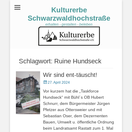
Kulturerbe
Schwarzwaldhochstraße
erhalten - gestalten - beleben
Schlagwort:
Ruine Hundseck
Wir sind ent-täuscht!
Veröffentlicht
27. April 2024
am
Vor kurzem hat die „Taskforce
Hundseck“ mit Bühl´s OB Hubert
Schnurr, dem Bürgermeister Jürgen
Pfetzer aus Ottersweier und mit
Sebastian Oser, dem Dezernenten
Bauen, Umwelt u. öffentliche Ordnung
beim Landratsamt Rastatt zum 1. Mal