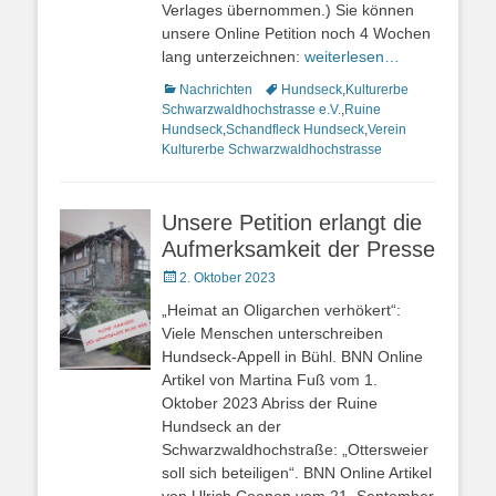
Verlages übernommen.) Sie können
unsere Online Petition noch 4 Wochen
lang unterzeichnen:
weiterlesen…
Kategorien
Nachrichten
Schlagworte
Hundseck
,
Kulturerbe
Schwarzwaldhochstrasse e.V.
,
Ruine
Hundseck
,
Schandfleck Hundseck
,
Verein
Kulturerbe Schwarzwaldhochstrasse
Unsere Petition erlangt die
Aufmerksamkeit der Presse
Veröffentlicht
2. Oktober 2023
am
„Heimat an Oligarchen verhökert“:
Viele Menschen unterschreiben
Hundseck-Appell in Bühl. BNN Online
Artikel von Martina Fuß vom 1.
Oktober 2023 Abriss der Ruine
Hundseck an der
Schwarzwaldhochstraße: „Ottersweier
soll sich beteiligen“. BNN Online Artikel