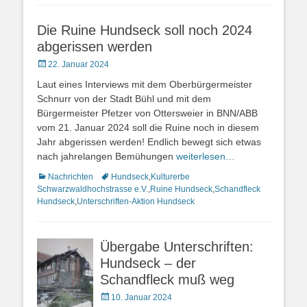
Die Ruine Hundseck soll noch 2024
abgerissen werden
Veröffentlicht
22. Januar 2024
am
Laut eines Interviews mit dem Oberbürgermeister
Schnurr von der Stadt Bühl und mit dem
Bürgermeister Pfetzer von Ottersweier in BNN/ABB
vom 21. Januar 2024 soll die Ruine noch in diesem
Jahr abgerissen werden! Endlich bewegt sich etwas
nach jahrelangen Bemühungen
weiterlesen…
Kategorien
Nachrichten
Schlagworte
Hundseck
,
Kulturerbe
Schwarzwaldhochstrasse e.V.
,
Ruine Hundseck
,
Schandfleck
Hundseck
,
Unterschriften-Aktion Hundseck
Übergabe Unterschriften:
Hundseck – der
Schandfleck muß weg
Veröffentlicht
10. Januar 2024