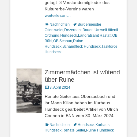
getagt. 3 Vorstandsmitglieder des
Kulturerbe-Vereins waren
weiterlesen…
Kategorien
Nachrichten
Schlagworte
Bürgermeister
Ottersweier
,
Dezernent Bauen Umwelt öffentl.
Ordnung
,
Hundseck
,
Landratsamt Rastatt
,
OB
Bühl
,
OB Schnurr
,
Ruine
Hundseck
,
Schandfleck Hundseck
,
Taskforce
Hundseck
Zimmermädchen ist wütend
über Ruine
Veröffentlicht
3. April 2024
am
Renate Seiter aus Obersasbach und
ihr Mann Kilian haben im Kurhaus
Hundseck gearbeitet Artikel von Ulrich
Coenen in BNN vom 30. März 2024
Kategorien
Nachrichten
Schlagworte
Hundseck
,
Kurhaus
Hundseck
,
Renate Seiter
,
Ruine Hundseck