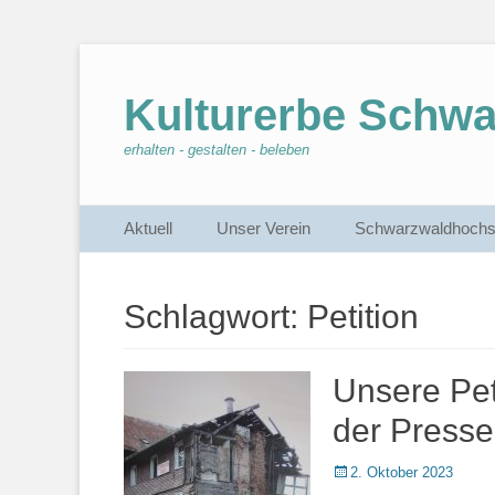
Kulturerbe Schw
erhalten - gestalten - beleben
Primärmenu
Weiter
Aktuell
Unser Verein
Schwarzwaldhochs
zum
Inhalt
Schlagwort:
Petition
Unsere Pet
der Presse
Veröffentlicht
2. Oktober 2023
am