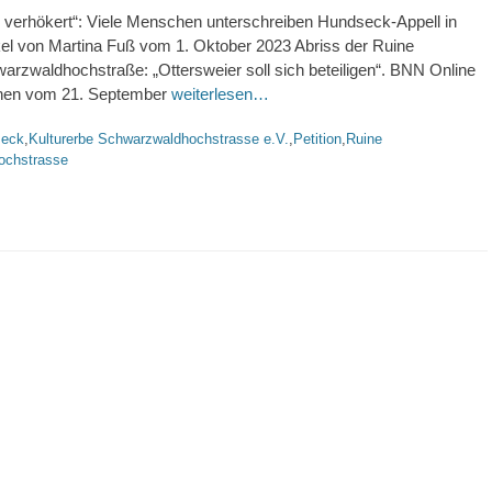
 verhökert“: Viele Menschen unterschreiben Hundseck-Appell in
kel von Martina Fuß vom 1. Oktober 2023 Abriss der Ruine
rzwaldhochstraße: „Ottersweier soll sich beteiligen“. BNN Online
oenen vom 21. September
weiterlesen…
rte
seck
,
Kulturerbe Schwarzwaldhochstrasse e.V.
,
Petition
,
Ruine
ochstrasse