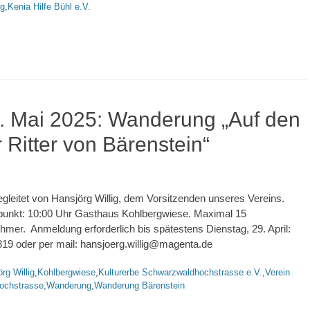
ig
,
Kenia Hilfe Bühl e.V.
. Mai 2025: Wanderung „Auf den
 Ritter von Bärenstein“
gleitet von Hansjörg Willig, dem Vorsitzenden unseres Vereins.
ffpunkt: 10:00 Uhr Gasthaus Kohlbergwiese. Maximal 15
hmer. Anmeldung erforderlich bis spätestens Dienstag, 29. April:
819 oder per mail: hansjoerg.willig@magenta.de
rte
rg Willig
,
Kohlbergwiese
,
Kulturerbe Schwarzwaldhochstrasse e.V.
,
Verein
ochstrasse
,
Wanderung
,
Wanderung Bärenstein