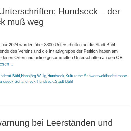
nterschriften: Hundseck – der
ck muß weg
uar 2024 wurden über 3300 Unterschriften an die Stadt Bühl
nde des Vereins und die Initiativgruppe der Petition haben am
edenen Orten und online gesammelten Unterschriften an den OB
rlesen…
rte
nderat Bühl
,
Hansjörg Willig
,
Hundseck
,
Kulturerbe Schwarzwaldhochstrasse
undseck
,
Schandfleck Hundseck
,
Stadt Bühl
warnung bei Leerständen und