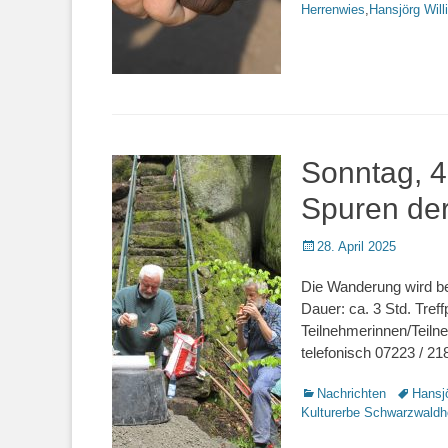
Herrenwies
,
Hansjörg Will
Sonntag, 4
Spuren der
Veröffentlicht
28. April 2025
am
Die Wanderung wird be
Dauer: ca. 3 Std. Tre
Teilnehmerinnen/Teilne
telefonisch 07223 / 21
Kategorien
Nachrichten
Schlagwo
Hansjö
Kulturerbe Schwarzwaldh