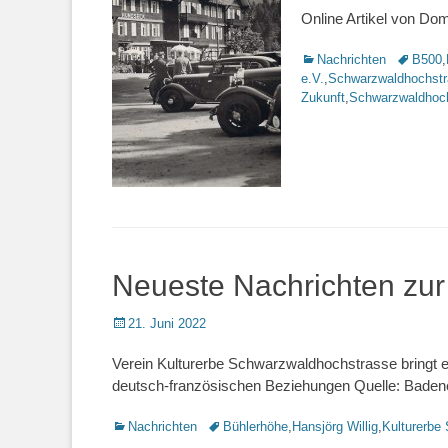
Online Artikel von Dom
Kategorien
Nachrichten
Schlagwo
B500
,
e.V.
,
Schwarzwaldhochst
Zukunft
,
Schwarzwaldhoch
Neueste Nachrichten zu
Veröffentlicht
21. Juni 2022
am
Verein Kulturerbe Schwarzwaldhochstrasse bringt e
deutsch-französischen Beziehungen Quelle: Baden
Kategorien
Nachrichten
Schlagworte
Bühlerhöhe
,
Hansjörg Willig
,
Kulturerbe