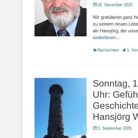
Veröffentlicht
25. November 2025
am
Wir gratulieren ganz 
zu seinem neuen Leben
als Hansjörg, der unse
weiterlesen…
Kategorien
Nachrichten
Schlagwo
1. Vor
Sonntag, 
Uhr: Gefü
Geschichte
Hansjörg W
Veröffentlicht
3. September 2025
am