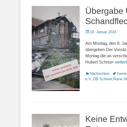
Übergabe U
Schandfle
Veröffentlicht
10. Januar 2024
am
Am Montag, den 8. Jan
übergeben Der Vorsitze
Montag die an verschi
Hubert Schnurr
weite
Kategorien
Nachrichten
Schlagwo
Gemei
e.V.
,
OB Schnurr
,
Ruine H
Keine Ent