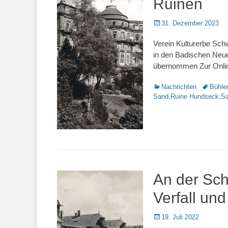
Ruinen
Veröffentlicht
31. Dezember 2023
am
Verein Kulturerbe Schw
in den Badischen Neue
übernommen Zur Online
Kategorien
Nachrichten
Schlagwo
Bühle
Sand
,
Ruine Hundseck
,
S
An der Sc
Verfall un
Veröffentlicht
19. Juli 2022
am