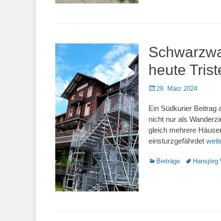
Schwarzwa
heute Tris
Veröffentlicht
29. März 2024
am
Ein Südkurier Beitrag 
nicht nur als Wanderzi
gleich mehrere Häuser 
einsturzgefährdet
weit
Kategorien
Beiträge
Schlagworte
Hansjörg 