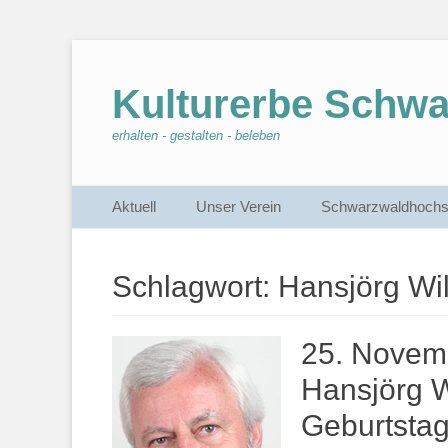
Kulturerbe Schw
erhalten - gestalten - beleben
Primärmenu
Weiter
Aktuell
Unser Verein
Schwarzwaldhochs
zum
Inhalt
Schlagwort:
Hansjörg Wil
25. Novemb
Hansjörg W
Geburtstag