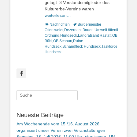
getagt. 3 Vorstandsmitglieder des
Kulturerbe-Vereins waren
weiterlesen…
Kategorien
Nachrichten
Schlagworte
Bürgermeister
Ottersweier
,
Dezernent Bauen Umwelt öffentl.
Ordnung
,
Hundseck
,
Landratsamt Rastatt
,
OB
Bühl
,
OB Schnurr
,
Ruine
Hundseck
,
Schandfleck Hundseck
,
Taskforce
Hundseck
Facebook
Suche
nach:
Neueste Beiträge
Am Wochenende vom 15./16. August 2026
organisiert unser Verein zwei Veranstaltungen
Samstag, 18. Juli 2026, 11:00 Uhr: Vernissage „UM-