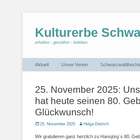
Kulturerbe Schw
erhalten - gestalten - beleben
Primärmenu
Weiter
Aktuell
Unser Verein
Schwarzwaldhochs
zum
Inhalt
25. November 2025: Unse
hat heute seinen 80. Geb
Glückwunsch!
Veröffentlicht
25. November 2025
Autor
Helga Dietrich
am
Wir gratulieren ganz herzlich zu Hansjörg´s 80. G