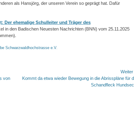
anderen als Hansjörg, der unseren Verein so geprägt hat. Dafür
t: Der ehemalige Schulleiter und Träger des
ikel in den Badischen Neuesten Nachrichten (BNN) vom 25.11.2025
rnommen).
rbe Schwarzwaldhochstrasse e.V.
Weite
s von
Nächster
Kommt da etwa wieder Bewegung in die Abrisspläne für 
Beitrag:
Schandfleck Hundse