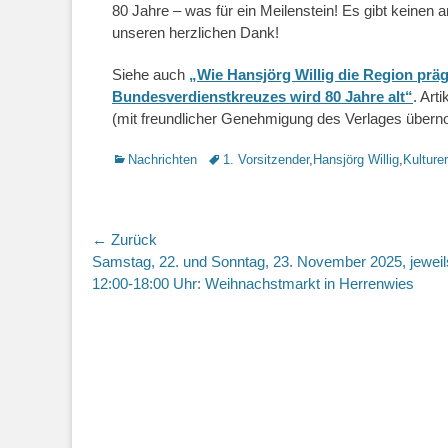
80 Jahre – was für ein Meilenstein! Es gibt keinen 
unseren herzlichen Dank!
Siehe auch
„Wie Hansjörg Willig die Region präg
Bundesverdienstkreuzes wird 80 Jahre alt“
. Art
(mit freundlicher Genehmigung des Verlages übe
Kategorien
Nachrichten
Schlagworte
1. Vorsitzender
,
Hansjörg Willig
,
Kulture
Beitragsnavigation
← Zurück
Vorhergehender
Samstag, 22. und Sonntag, 23. November 2025, jeweil
Beitrag:
12:00-18:00 Uhr: Weihnachstmarkt in Herrenwies