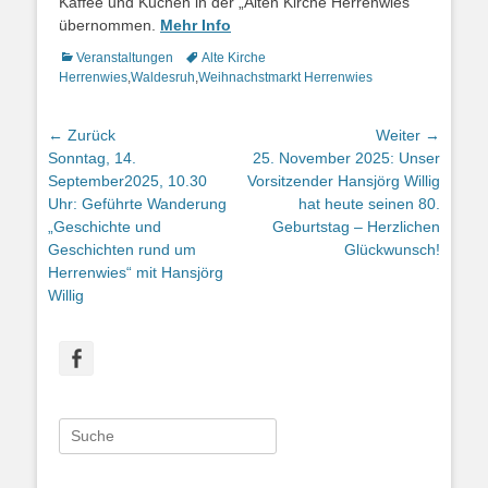
Kaffee und Kuchen in der „Alten Kirche Herrenwies“
übernommen.
Mehr Info
Kategorien
Veranstaltungen
Schlagworte
Alte Kirche
Herrenwies
,
Waldesruh
,
Weihnachstmarkt Herrenwies
Beitragsnavigation
← Zurück
Weiter →
Vorhergehender
Sonntag, 14.
Nächster
25. November 2025: Unser
Beitrag:
September2025, 10.30
Beitrag:
Vorsitzender Hansjörg Willig
Uhr: Geführte Wanderung
hat heute seinen 80.
„Geschichte und
Geburtstag – Herzlichen
Geschichten rund um
Glückwunsch!
Herrenwies“ mit Hansjörg
Willig
Facebook
Suche
nach: