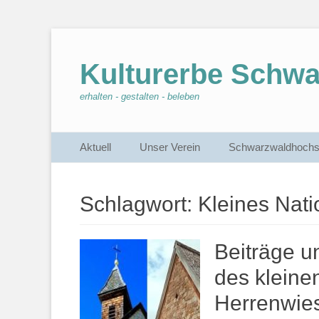
Kulturerbe Schw
erhalten - gestalten - beleben
Primärmenu
Weiter
Aktuell
Unser Verein
Schwarzwaldhochs
zum
Inhalt
Schlagwort:
Kleines Nat
Beiträge u
des kleine
Herrenwie