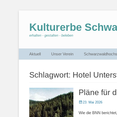
Kulturerbe Schw
erhalten - gestalten - beleben
Primärmenu
Weiter
Aktuell
Unser Verein
Schwarzwaldhochs
zum
Inhalt
Schlagwort:
Hotel Unters
Pläne für 
Veröffentlicht
23. Mai 2026
am
Wie die BNN berichtet,