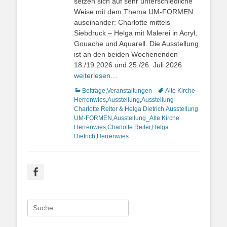
setzen sich auf sehr unterschiedliche
Weise mit dem Thema UM-FORMEN
auseinander: Charlotte mittels
Siebdruck – Helga mit Malerei in Acryl,
Gouache und Aquarell. Die Ausstellung
ist an den beiden Wochenenden
18./19.2026 und 25./26. Juli 2026
weiterlesen…
Kategorien
Beiträge
,
Veranstaltungen
Schlagworte
Alte Kirche
Herrenwies
,
Ausstellung
,
Ausstellung
Charlotte Reiter & Helga Dietrich
,
Ausstellung
UM-FORMEN
,
Ausstellung_Alte Kirche
Herrenwies
,
Charlotte Reiter
,
Helga
Dietrich
,
Herrenwies
Facebook
Suche
nach: