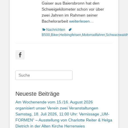
Gaiser aus Baiersbronn hat den
Schweigekilometer schon vor über
zwei Jahren im Rahmen seiner
Bachelorarbeit
weiterlesen…
Kategorien
Nachrichten
Schlagworte
B500
,
Biker
,
Helbingfelsen
,
Motorradfahrer
,
Schwarzwaldh
Facebook
Suche
nach:
Neueste Beiträge
Am Wochenende vom 15./16. August 2026
organisiert unser Verein zwei Veranstaltungen
Samstag, 18. Juli 2026, 11:00 Uhr: Vernissage „UM-
FORMEN“ – Ausstellung von Charlotte Reiter & Helga
Dietrich in der Alten Kirche Herrenwies