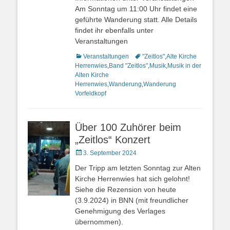
Am Sonntag um 11:00 Uhr findet eine
geführte Wanderung statt. Alle Details
findet ihr ebenfalls unter
Veranstaltungen
Kategorien
Veranstaltungen
Schlagworte
"Zeitlos"
,
Alte Kirche
Herrenwies
,
Band "Zeitlos"
,
Musik
,
Musik in der
Alten Kirche
Herrenwies
,
Wanderung
,
Wanderung
Vorfeldkopf
Über 100 Zuhörer beim
„Zeitlos“ Konzert
Veröffentlicht
3. September 2024
am
Der Tripp am letzten Sonntag zur Alten
Kirche Herrenwies hat sich gelohnt!
Siehe die Rezension von heute
(3.9.2024) in BNN (mit freundlicher
Genehmigung des Verlages
übernommen).