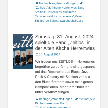
Kategorien
Nachrichten
,
Veranstaltungen
Schlagworte
"Zeitlos"
,
Alte Kirche Herrenwies
,
Band
"Zeitlos"
,
Herrenwies
,
Kulturerbe
Schwarzwaldhochstrasse e.V.
,
Verein
Kulturerbe Schwarzwaldhochstrasse
Samstag, 31. August, 2024
spielt die Band „Zeitlos“ in
der Alten Kirche Herrenwies
Veröffentlicht
14. August 2024
am
Wir freuen uns ZEITLOS in Herrenwies
begrüßen zu dürfen und sind gespannt
auf das Repertoire aus Blues, Jazz,
Rock & Country mit Stücken von u.a.
den Blues Brothers sowie mit eigenen
Kompositionen. Mehr Info findet ihr
unter Veranstaltungen
Kategorien
Beiträge
,
Veranstaltungen
Schlagworte
"Zeitlos"
,
Alte
Kirche Herrenwies
,
Band
"Zeitlos"
,
Konzert
,
Kulturerbe