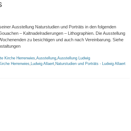
s
n seiner Ausstellung Naturstudien und Porträts in den folgenden
 Gouachen – Kaltnadelradierungen – Lithographien. Die Ausstellung
n Wochenenden zu besichtigen und auch nach Vereinbarung. Siehe
nstaltungen
agworte
te Kirche Herrenwies
,
Ausstellung
,
Ausstellung Ludwig
Kirche Herrenwies
,
Ludwig Allaert
,
Naturstudien und Porträts - Ludwig Allaert