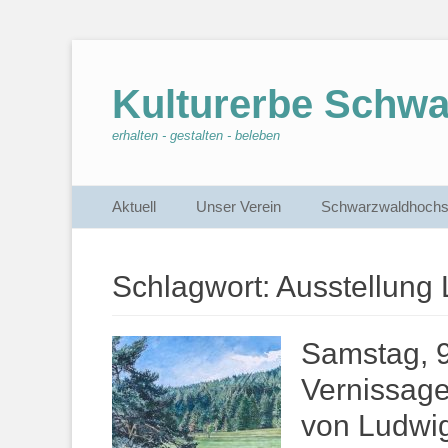
Kulturerbe Schw
erhalten - gestalten - beleben
Primärmenu
Weiter
Aktuell
Unser Verein
Schwarzwaldhochs
zum
Inhalt
Schlagwort:
Ausstellung 
Samstag, 9
Vernissage
von Ludwig 