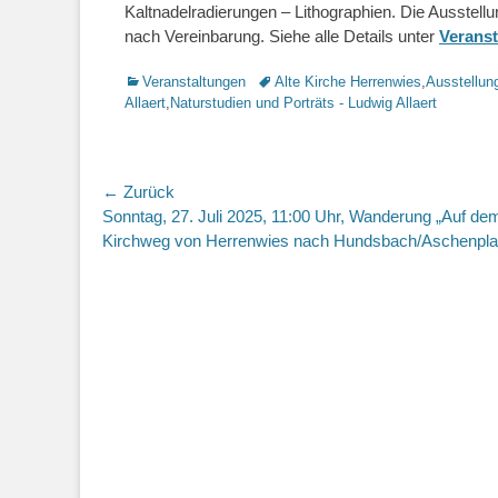
Kaltnadelradierungen – Lithographien. Die Ausstell
nach Vereinbarung. Siehe alle Details unter
Verans
Kategorien
Veranstaltungen
Schlagworte
Alte Kirche Herrenwies
,
Ausstellun
Allaert
,
Naturstudien und Porträts - Ludwig Allaert
Beitragsnavigation
← Zurück
Vorhergehender
Sonntag, 27. Juli 2025, 11:00 Uhr, Wanderung „Auf dem
Beitrag:
Kirchweg von Herrenwies nach Hundsbach/Aschenpla