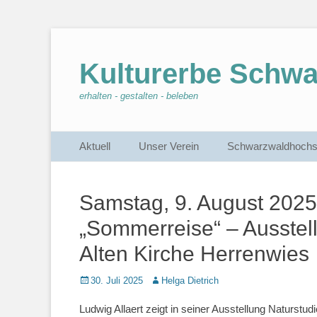
Kulturerbe Schw
erhalten - gestalten - beleben
Primärmenu
Weiter
Aktuell
Unser Verein
Schwarzwaldhochs
zum
Inhalt
Samstag, 9. August 2025
„Sommerreise“ – Ausstell
Alten Kirche Herrenwies
Veröffentlicht
30. Juli 2025
Autor
Helga Dietrich
am
Ludwig Allaert zeigt in seiner Ausstellung Naturstu