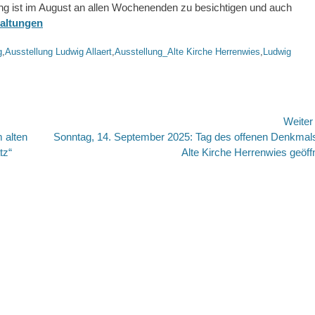
ung ist im August an allen Wochenenden zu besichtigen und auch
taltungen
g
,
Ausstellung Ludwig Allaert
,
Ausstellung_Alte Kirche Herrenwies
,
Ludwig
Weite
 alten
Nächster
Sonntag, 14. September 2025: Tag des offenen Denkmal
tz“
Beitrag:
Alte Kirche Herrenwies geöff