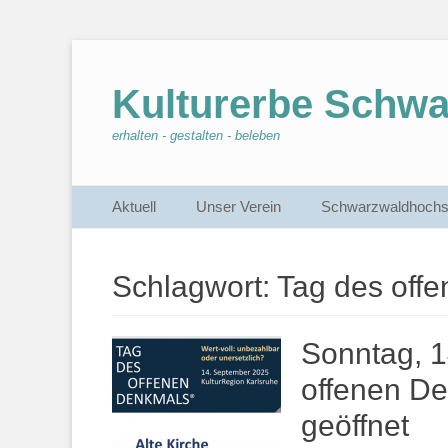
Kulturerbe Schw
erhalten - gestalten - beleben
Primärmenu
Weiter
Aktuell
Unser Verein
Schwarzwaldhochs
zum
Inhalt
Schlagwort:
Tag des off
Sonntag, 1
offenen De
geöffnet