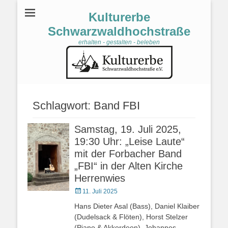
Kulturerbe
Schwarzwaldhochstraße
erhalten - gestalten - beleben
Schlagwort:
Band FBI
Samstag, 19. Juli 2025,
19:30 Uhr: „Leise Laute“
mit der Forbacher Band
„FBI“ in der Alten Kirche
Herrenwies
Veröffentlicht
11. Juli 2025
am
Hans Dieter Asal (Bass), Daniel Klaiber
(Dudelsack & Flöten), Horst Stelzer
(Piano & Akkordeon), Johannes