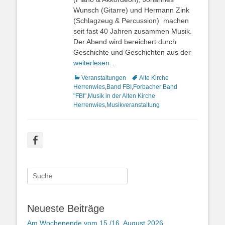
Wunsch (Gitarre) und Hermann Zink
(Schlagzeug & Percussion) machen
seit fast 40 Jahren zusammen Musik.
Der Abend wird bereichert durch
Geschichte und Geschichten aus der
weiterlesen…
Kategorien
Veranstaltungen
Schlagworte
Alte Kirche
Herrenwies
,
Band FBI
,
Forbacher Band
"FBI"
,
Musik in der Alten Kirche
Herrenwies
,
Musikveranstaltung
Facebook
Suche
nach:
Neueste Beiträge
Am Wochenende vom 15./16. August 2026