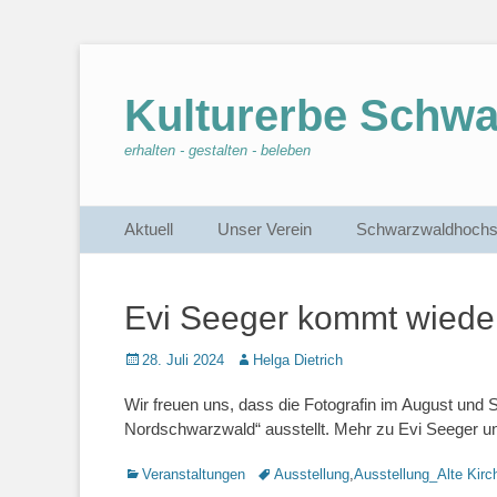
Kulturerbe Schw
erhalten - gestalten - beleben
Primärmenu
Weiter
Aktuell
Unser Verein
Schwarzwaldhochs
zum
Inhalt
Evi Seeger kommt wieder 
Veröffentlicht
28. Juli 2024
Autor
Helga Dietrich
am
Wir freuen uns, dass die Fotografin im August un
Nordschwarzwald“ ausstellt. Mehr zu Evi Seeger un
Kategorien
Veranstaltungen
Schlagworte
Ausstellung
,
Ausstellung_Alte Kirc