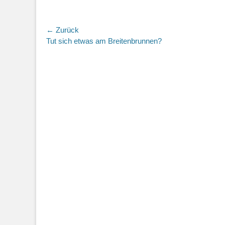
Beitragsnavigation
← Zurück
Vorhergehender
Tut sich etwas am Breitenbrunnen?
Beitrag: