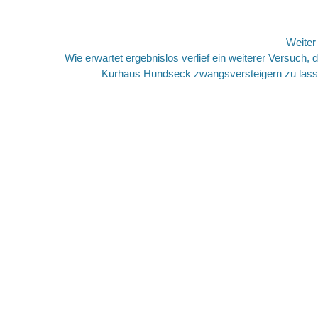
Weite
Nächster
Wie erwartet ergebnislos verlief ein weiterer Versuch, 
Beitrag:
Kurhaus Hundseck zwangsversteigern zu las