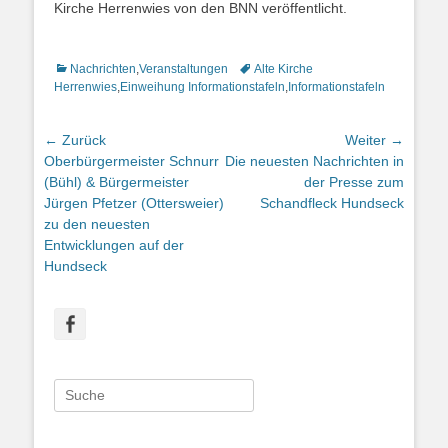
Kirche Herrenwies von den BNN veröffentlicht.
Kategorien
Nachrichten
,
Veranstaltungen
Schlagworte
Alte Kirche
Herrenwies
,
Einweihung Informationstafeln
,
Informationstafeln
Beitragsnavigation
← Zurück
Weiter →
Vorhergehender
Oberbürgermeister Schnurr
Nächster
Die neuesten Nachrichten in
Beitrag:
(Bühl) & Bürgermeister
Beitrag:
der Presse zum
Jürgen Pfetzer (Ottersweier)
Schandfleck Hundseck
zu den neuesten
Entwicklungen auf der
Hundseck
Facebook
Suche
nach: